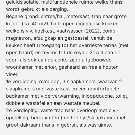
geluidsisolatie, multifunctionele ruimte welke thans
wordt gebruikt als berging.
Begane grond: entree/hal, meterkast, trap naar grote
kelder (ca. 40 m2), half- open eigentijdse keuken
welke is v.v. koelkast, vaatwasser (2022), combi
magnetron, afzuigkap en gastoestel, vanuit de
keuken heeft u toegang tot het overdekte terras (met
open haard) en tevens tot de royale zowel aan de
voor- als ook aan de achterzijde uitgebouwde
woonkamer met erker, gashaard en fraaie houten
vloer.
1e verdieping; overloop, 3 slaapkamers, waarvan 2
slaapkamers met vaste kast en een comfortabele
badkamer met vloerverwarming, inloopdouche, toilet,
dubbele wastafel en een wastafelmeubel.
2e Verdieping: vaste trap naar overloop met c.v.-
opstelling, bergruimte(n) en hobby-/slaapkamer met
groot dakraam thans in gebruik als wasruimte.