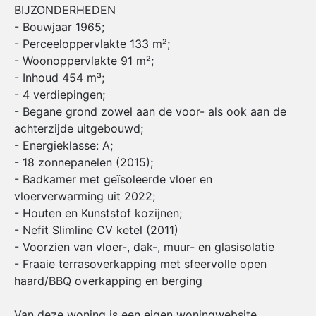
BIJZONDERHEDEN
- Bouwjaar 1965;
- Perceeloppervlakte 133 m²;
- Woonoppervlakte 91 m²;
- Inhoud 454 m³;
- 4 verdiepingen;
- Begane grond zowel aan de voor- als ook aan de
achterzijde uitgebouwd;
- Energieklasse: A;
- 18 zonnepanelen (2015);
- Badkamer met geïsoleerde vloer en
vloerverwarming uit 2022;
- Houten en Kunststof kozijnen;
- Nefit Slimline CV ketel (2011)
- Voorzien van vloer-, dak-, muur- en glasisolatie
- Fraaie terrasoverkapping met sfeervolle open
haard/BBQ overkapping en berging
Van deze woning is een eigen woningwebsite