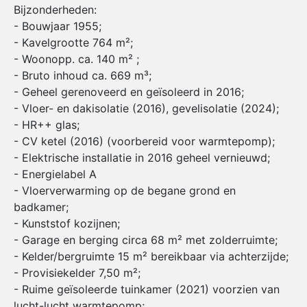
Bijzonderheden:
- Bouwjaar 1955;
- Kavelgrootte 764 m²;
- Woonopp. ca. 140 m² ;
- Bruto inhoud ca. 669 m³;
- Geheel gerenoveerd en geïsoleerd in 2016;
- Vloer- en dakisolatie (2016), gevelisolatie (2024);
- HR++ glas;
- CV ketel (2016) (voorbereid voor warmtepomp);
- Elektrische installatie in 2016 geheel vernieuwd;
- Energielabel A
- Vloerverwarming op de begane grond en
badkamer;
- Kunststof kozijnen;
- Garage en berging circa 68 m² met zolderruimte;
- Kelder/bergruimte 15 m² bereikbaar via achterzijde;
- Provisiekelder 7,50 m²;
- Ruime geïsoleerde tuinkamer (2021) voorzien van
lucht-lucht warmtepomp;